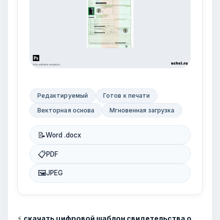
Редактируемый
Готов к печати
Векторная основа
Мгновенная загрузка
📝
Word .docx
📋
PDF
🖼
JPEG
⚡
скачать цифровой шаблон свидетельства о