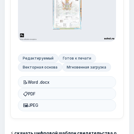
Редактируемый
Готов к печати
Векторная основа
Мгновенная загрузка
📝
Word .docx
📋
PDF
🖼
JPEG
⚡
скачать цифровой шаблон свидетельства о