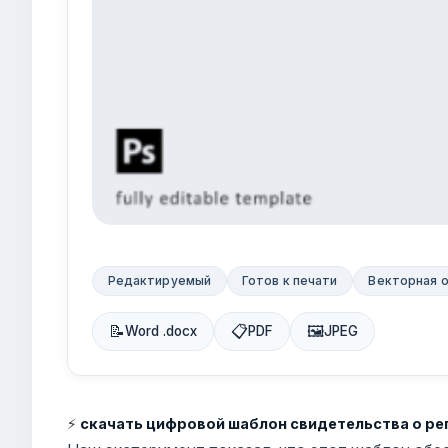
Редактируемый
Готов к печати
Векторная 
📝
📋
🖼
Word .docx
PDF
JPEG
⚡
скачать цифровой шаблон свидетельства о ре