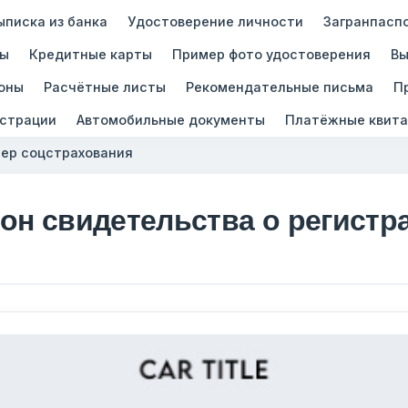
ыписка из банка
Удостоверение личности
Загранпасп
зы
Кредитные карты
Пример фото удостоверения
Вы
оны
Расчётные листы
Рекомендательные письма
П
истрации
Автомобильные документы
Платёжные квита
ер соцстрахования
он свидетельства о регистр