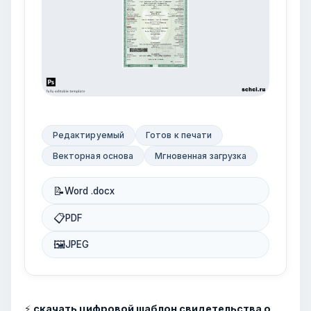
Редактируемый
Готов к печати
Векторная основа
Мгновенная загрузка
📝
Word .docx
📋
PDF
🖼
JPEG
⚡
скачать цифровой шаблон свидетельства о