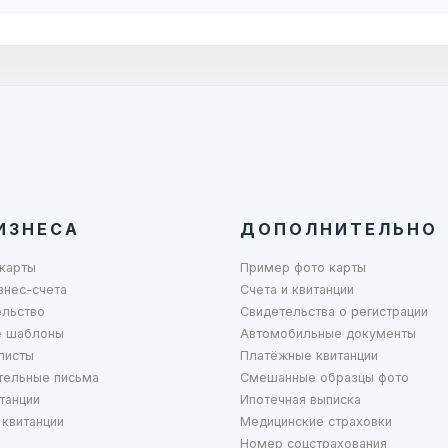
ИЗНЕСА
ДОПОЛНИТЕЛЬНО
карты
Пример фото карты
знес-счета
Счета и квитанции
ельство
Свидетельства о регистрации
 шаблоны
Автомобильные документы
листы
Платёжные квитанции
тельные письма
Смешанные образцы фото
танции
Ипотечная выписка
квитанции
Медицинские страховки
Номер соцстрахования