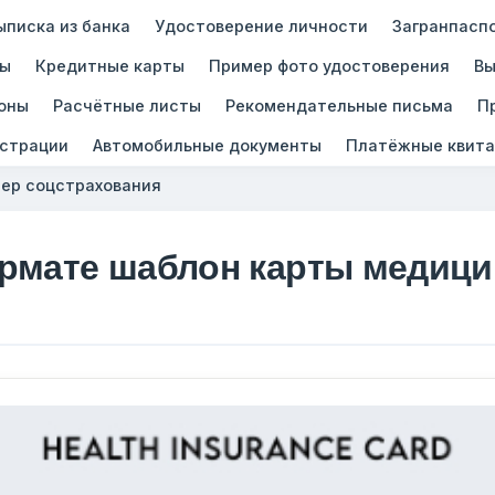
ыписка из банка
Удостоверение личности
Загранпасп
зы
Кредитные карты
Пример фото удостоверения
Вы
оны
Расчётные листы
Рекомендательные письма
П
истрации
Автомобильные документы
Платёжные квита
ер соцстрахования
рмате шаблон карты медици