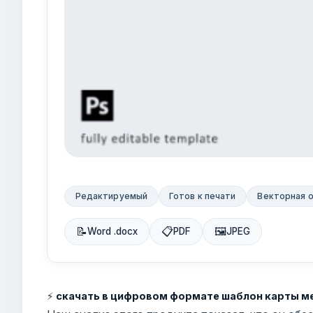
Редактируемый
Готов к печати
Векторная 
📝
📋
🖼
Word .docx
PDF
JPEG
⚡
скачать в цифровом формате шаблон карты 