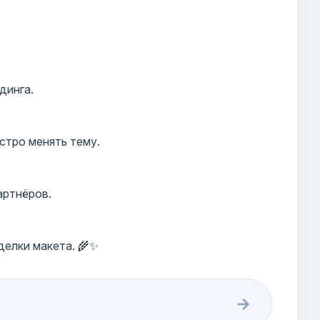
динга.
стро менять тему.
артнёров.
елки макета. 🌾✨
→