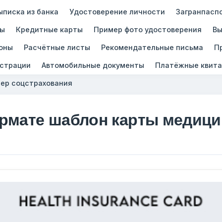
ыписка из банка
Удостоверение личности
Загранпасп
зы
Кредитные карты
Пример фото удостоверения
Вы
оны
Расчётные листы
Рекомендательные письма
П
истрации
Автомобильные документы
Платёжные квита
ер соцстрахования
рмате шаблон карты медици