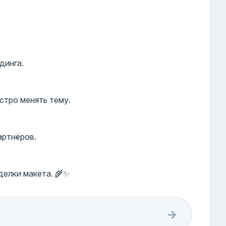
динга.
стро менять тему.
артнёров.
елки макета. 🌾✨
→