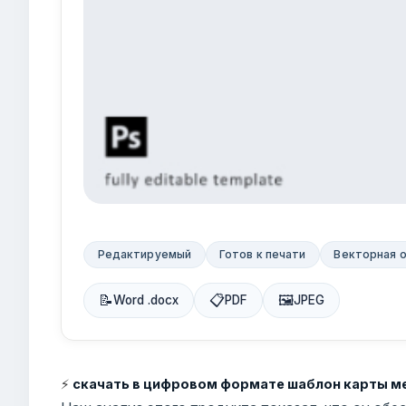
Редактируемый
Готов к печати
Векторная 
📝
📋
🖼
Word .docx
PDF
JPEG
⚡
скачать в цифровом формате шаблон карты м