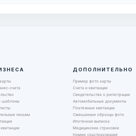
ИЗНЕСА
ДОПОЛНИТЕЛЬНО
карты
Пример фото карты
знес-счета
Счета и квитанции
ельство
Свидетельства о регистрации
 шаблоны
Автомобильные документы
листы
Платёжные квитанции
тельные письма
Смешанные образцы фото
танции
Ипотечная выписка
квитанции
Медицинские страховки
Номер соцстрахования