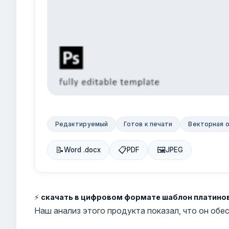
Редактируемый
Готов к печати
Векторная 
📝
📋
🖼
Word .docx
PDF
JPEG
⚡
скачать в цифровом формате шаблон платино
Наш анализ этого продукта показал, что он об