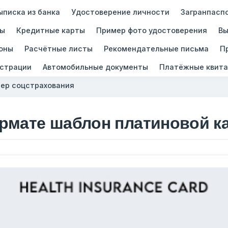
ыписка из банка
Удостоверение личности
Загранпасп
зы
Кредитные карты
Пример фото удостоверения
Вы
оны
Расчётные листы
Рекомендательные письма
П
истрации
Автомобильные документы
Платёжные квита
ер соцстрахования
рмате шаблон платиновой к