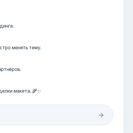
динга.
стро менять тему.
артнёров.
елки макета. 🌾✨
→