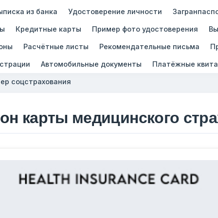
ыписка из банка
Удостоверение личности
Загранпасп
зы
Кредитные карты
Пример фото удостоверения
Вы
оны
Расчётные листы
Рекомендательные письма
П
истрации
Автомобильные документы
Платёжные квита
ер соцстрахования
он карты медицинского стр