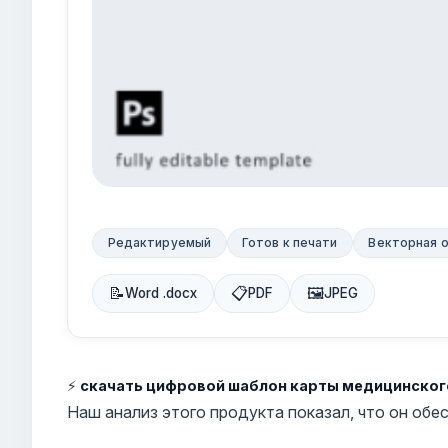
Редактируемый
Готов к печати
Векторная 
📝
📋
🖼
Word .docx
PDF
JPEG
⚡
скачать цифровой шаблон карты медицинског
Наш анализ этого продукта показал, что он об