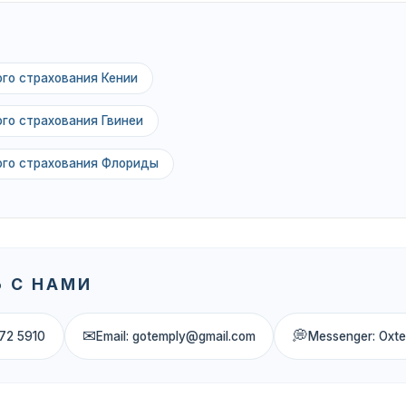
го страхования Кении
го страхования Гвинеи
ого страхования Флориды
 С НАМИ
✉
💭
72 5910
Email: gotemply@gmail.com
Messenger: Oxt