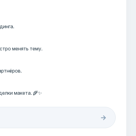
динга.
стро менять тему.
артнёров.
елки макета. 🌾✨
→