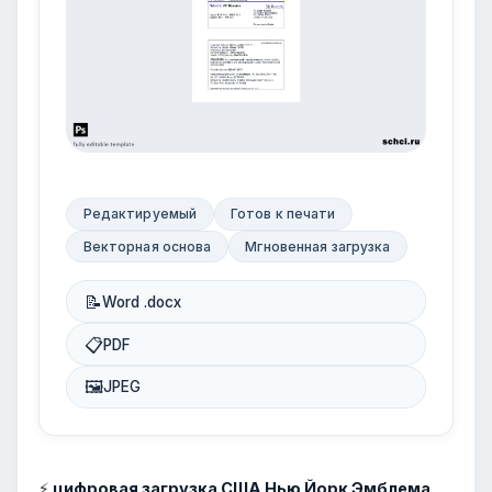
Редактируемый
Готов к печати
Векторная основа
Мгновенная загрузка
📝
Word .docx
📋
PDF
🖼
JPEG
⚡
цифровая загрузка США Нью Йорк Эмблема