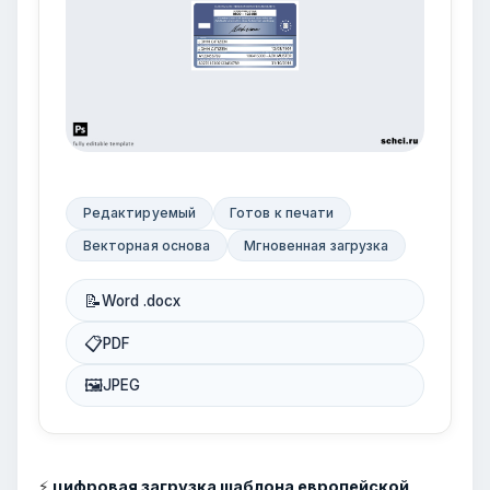
Редактируемый
Готов к печати
Векторная основа
Мгновенная загрузка
📝
Word .docx
📋
PDF
🖼
JPEG
⚡
цифровая загрузка шаблона европейской