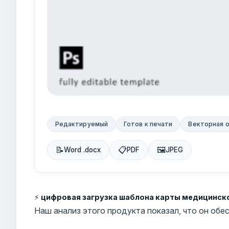
Редактируемый
Готов к печати
Векторная 
📝
📋
🖼
Word .docx
PDF
JPEG
⚡
цифровая загрузка шаблона карты медицинско
Наш анализ этого продукта показал, что он об