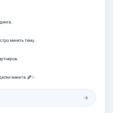
динга.
стро менять тему.
артнёров.
елки макета. 🌾✨
→