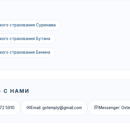
кого страхования Суринама
кого страхования Бутана
кого страхования Бенина
 С НАМИ
✉
💭
72 5910
Email: gotemply@gmail.com
Messenger: Oxt