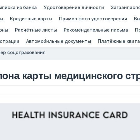
ыписка из банка
Удостоверение личности
Загранпасп
зы
Кредитные карты
Пример фото удостоверения
Вы
оны
Расчётные листы
Рекомендательные письма
П
истрации
Автомобильные документы
Платёжные квита
ер соцстрахования
лона карты медицинского ст