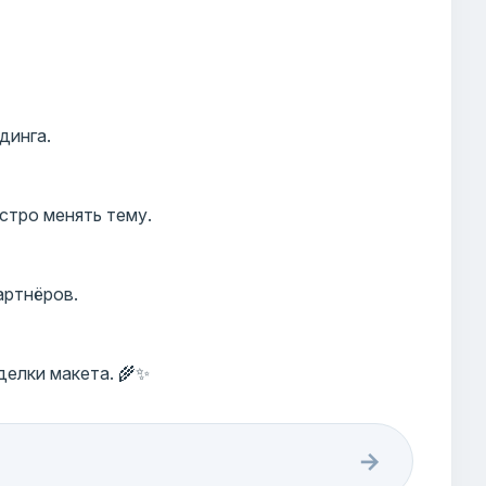
динга.
стро менять тему.
артнёров.
елки макета. 🌾✨
→