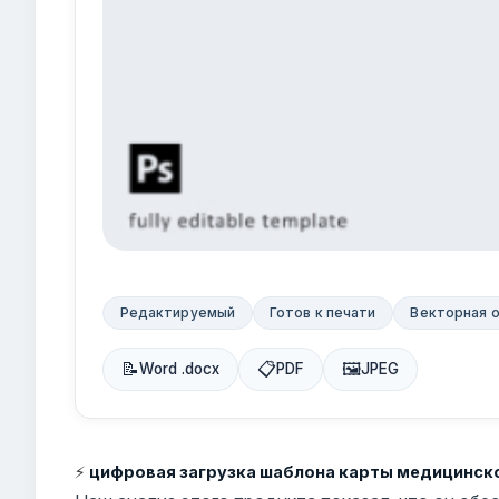
Редактируемый
Готов к печати
Векторная 
📝
📋
🖼
Word .docx
PDF
JPEG
⚡
цифровая загрузка шаблона карты медицинско