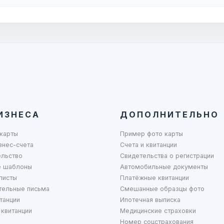
ИЗНЕСА
ДОПОЛНИТЕЛЬНО
карты
Пример фото карты
знес-счета
Счета и квитанции
ельство
Свидетельства о регистрации
 шаблоны
Автомобильные документы
листы
Платёжные квитанции
тельные письма
Смешанные образцы фото
танции
Ипотечная выписка
квитанции
Медицинские страховки
Номер соцстрахования