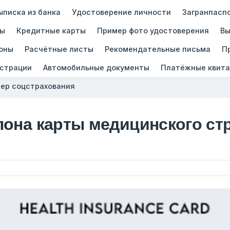
ыписка из банка
Удостоверение личности
Загранпасп
зы
Кредитные карты
Пример фото удостоверения
Вы
оны
Расчётные листы
Рекомендательные письма
П
истрации
Автомобильные документы
Платёжные квита
ер соцстрахования
лона карты медицинского ст