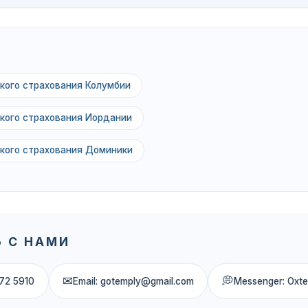
кого страхования Колумбии
кого страхования Иордании
кого страхования Доминики
 С НАМИ
✉
💭
72 5910
Email: gotemply@gmail.com
Messenger: Oxt