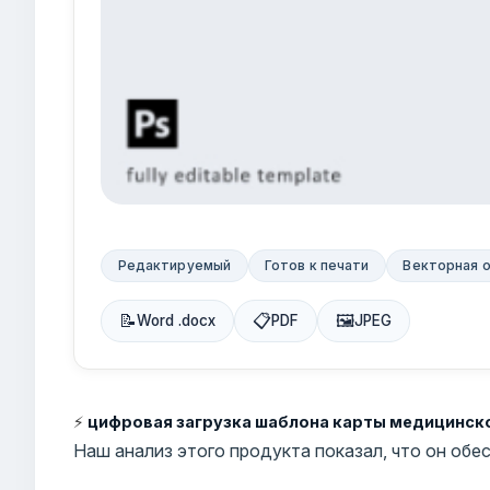
Редактируемый
Готов к печати
Векторная 
📝
📋
🖼
Word .docx
PDF
JPEG
⚡
цифровая загрузка шаблона карты медицинско
Наш анализ этого продукта показал, что он об