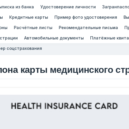
ыписка из банка
Удостоверение личности
Загранпасп
зы
Кредитные карты
Пример фото удостоверения
Вы
оны
Расчётные листы
Рекомендательные письма
П
истрации
Автомобильные документы
Платёжные квита
ер соцстрахования
лона карты медицинского ст