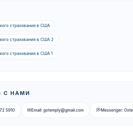
кого страхования в США
кого страхования в США 2
кого страхования в США 1
 С НАМИ
✉
💭
72 5910
Email: gotemply@gmail.com
Messenger: Oxt