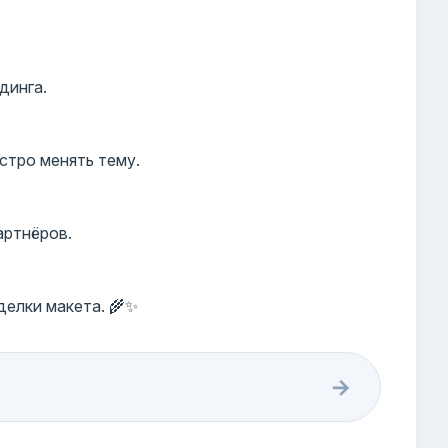
динга.
стро менять тему.
артнёров.
елки макета. 🌾✨
→