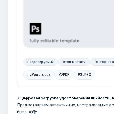
Редактируемый
Готов к печати
Векторная 
📝
📋
🖼
Word .docx
PDF
JPEG
⚡
цифровая загрузка удостоверения личности Л
Предоставляем аутентичные, настраиваемые до
быта. 🏡📚