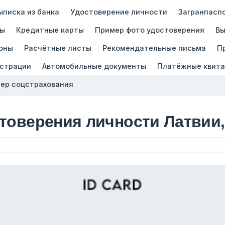
ыписка из банка
Удостоверение личности
Загранпасп
зы
Кредитные карты
Пример фото удостоверения
Вы
оны
Расчётные листы
Рекомендательные письма
П
истрации
Автомобильные документы
Платёжные квита
ер соцстрахования
стоверения личности Латвии