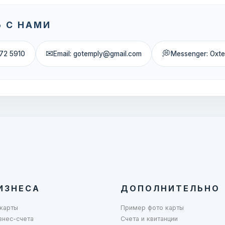
 С НАМИ
✉
💭
72 5910
Email: gotemply@gmail.com
Messenger: Oxt
ИЗНЕСА
ДОПОЛНИТЕЛЬНО
карты
Пример фото карты
знес-счета
Счета и квитанции