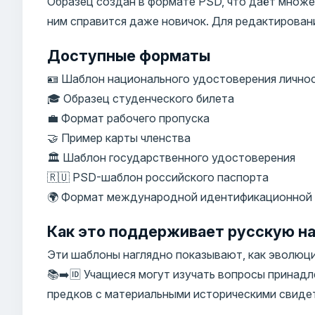
Образец создан в формате PSD, что даёт множе
ним справится даже новичок. Для редактирован
Доступные форматы
🪪 Шаблон национального удостоверения лично
🎓 Образец студенческого билета
💼 Формат рабочего пропуска
🤝 Пример карты членства
🏛️ Шаблон государственного удостоверения
🇷🇺 PSD-шаблон российского паспорта
🌍 Формат международной идентификационной
Как это поддерживает русскую на
Эти шаблоны наглядно показывают, как эволюц
📚➡️🆔 Учащиеся могут изучать вопросы принад
предков с материальными историческими свиде