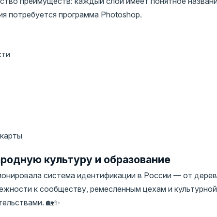
ство преимуществ: каждый слой имеет понятное названи
ия потребуется программа Photoshop.
сти
 карты
родную культуру и образование
ионировала система идентификации в России — от дерев
лежности к сообществу, ремесленным цехам и культурной
тельствами. 🏡✨