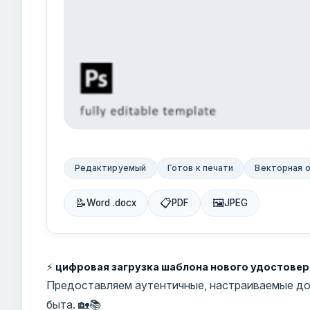
Редактируемый
Готов к печати
Векторная 
📝
📋
🖼
Word .docx
PDF
JPEG
⚡
цифровая загрузка шаблона нового удостове
Предоставляем аутентичные, настраиваемые до
быта. 🏡📚