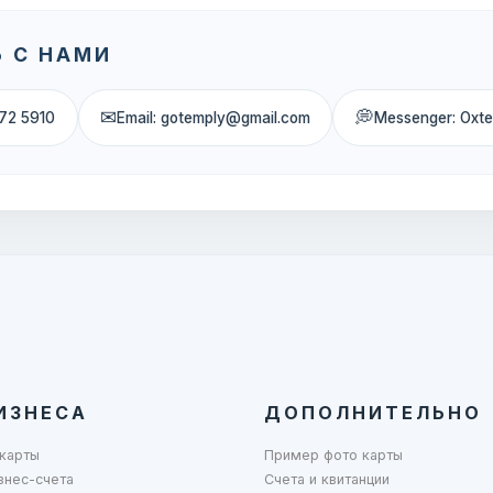
 С НАМИ
✉
💭
72 5910
Email: gotemply@gmail.com
Messenger: Oxt
ИЗНЕСА
ДОПОЛНИТЕЛЬНО
карты
Пример фото карты
знес-счета
Счета и квитанции