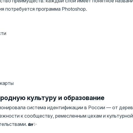
ство преимуществ: каждый слой имеет понятное названи
ия потребуется программа Photoshop.
сти
 карты
родную культуру и образование
ионировала система идентификации в России — от дерев
лежности к сообществу, ремесленным цехам и культурной
тельствами. 🏡✨