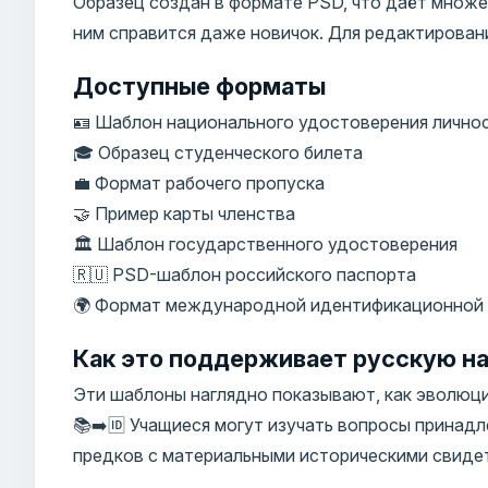
Образец создан в формате PSD, что даёт множе
ним справится даже новичок. Для редактирован
Доступные форматы
🪪 Шаблон национального удостоверения лично
🎓 Образец студенческого билета
💼 Формат рабочего пропуска
🤝 Пример карты членства
🏛️ Шаблон государственного удостоверения
🇷🇺 PSD-шаблон российского паспорта
🌍 Формат международной идентификационной
Как это поддерживает русскую на
Эти шаблоны наглядно показывают, как эволюц
📚➡️🆔 Учащиеся могут изучать вопросы принад
предков с материальными историческими свиде