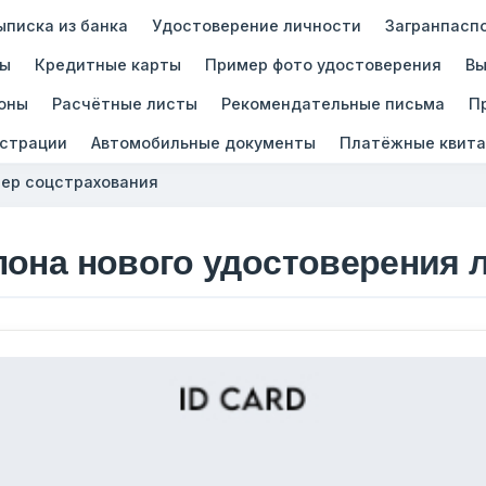
ыписка из банка
Удостоверение личности
Загранпасп
зы
Кредитные карты
Пример фото удостоверения
Вы
оны
Расчётные листы
Рекомендательные письма
П
истрации
Автомобильные документы
Платёжные квита
ер соцстрахования
лона нового удостоверения