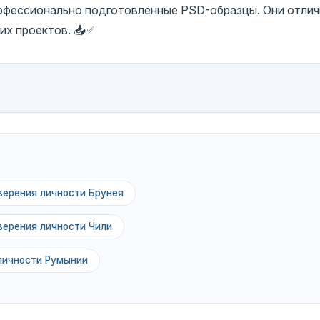
рофессионально подготовленные PSD-образцы. Они отли
их проектов. 📥✅
верения личности Брунея
верения личности Чили
личности Румынии