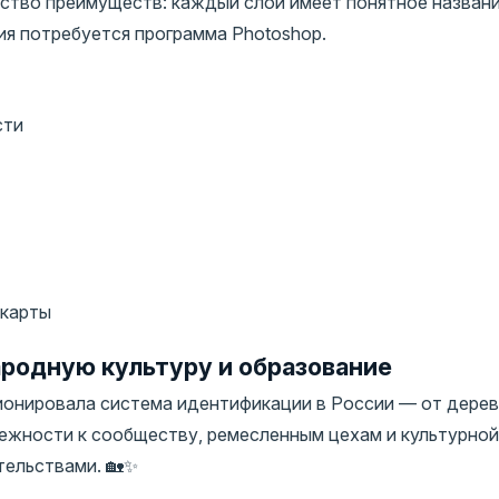
ство преимуществ: каждый слой имеет понятное названи
ия потребуется программа Photoshop.
сти
 карты
родную культуру и образование
ионировала система идентификации в России — от дерев
лежности к сообществу, ремесленным цехам и культурной
тельствами. 🏡✨