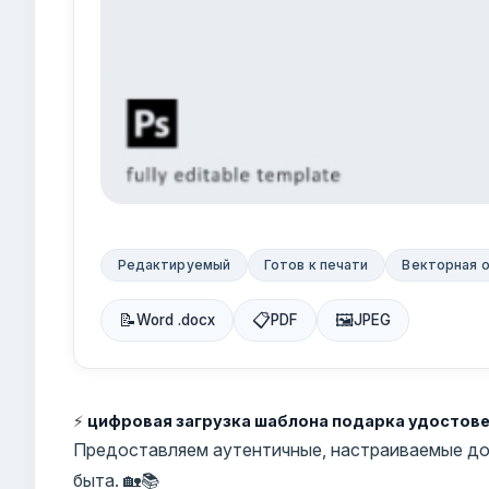
Редактируемый
Готов к печати
Векторная 
📝
📋
🖼
Word .docx
PDF
JPEG
⚡
цифровая загрузка шаблона подарка удостов
Предоставляем аутентичные, настраиваемые до
быта. 🏡📚