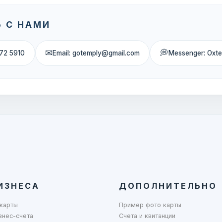
 С НАМИ
✉
💭
72 5910
Email: gotemply@gmail.com
Messenger: Oxt
ИЗНЕСА
ДОПОЛНИТЕЛЬНО
карты
Пример фото карты
знес-счета
Счета и квитанции