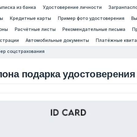
ыписка из банка
Удостоверение личности
Загранпасп
зы
Кредитные карты
Пример фото удостоверения
Вы
оны
Расчётные листы
Рекомендательные письма
П
истрации
Автомобильные документы
Платёжные квита
ер соцстрахования
лона подарка удостоверени