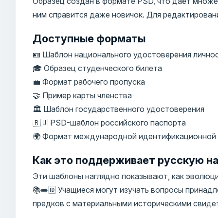
Образец создан в формате PSD, что даёт множе
ним справится даже новичок. Для редактирован
Доступные форматы
🪪 Шаблон национального удостоверения лично
🎓 Образец студенческого билета
💼 Формат рабочего пропуска
🤝 Пример карты членства
🏛️ Шаблон государственного удостоверения
🇷🇺 PSD-шаблон российского паспорта
🌍 Формат международной идентификационной
Как это поддерживает русскую на
Эти шаблоны наглядно показывают, как эволюц
📚➡️🆔 Учащиеся могут изучать вопросы принад
предков с материальными историческими свиде