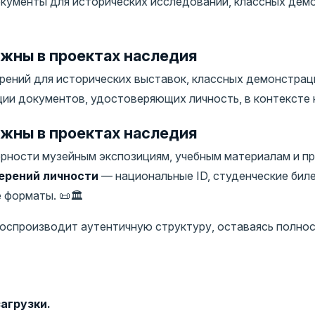
кументы для исторических исследований, классных демо
жны в проектах наследия
ений для исторических выставок, классных демонстрац
и документов, удостоверяющих личность, в контексте н
жны в проектах наследия
рности музейным экспозициям, учебным материалам и п
ерений личности
— национальные ID, студенческие биле
форматы. 📜🏛️
 воспроизводит аутентичную структуру, оставаясь полн
агрузки.