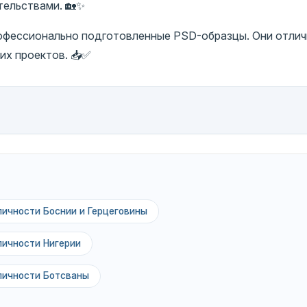
тельствами. 🏡✨
рофессионально подготовленные PSD-образцы. Они отли
их проектов. 📥✅
личности Боснии и Герцеговины
личности Нигерии
личности Ботсваны