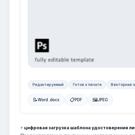
Редактируемый
Готов к печати
Векторная 
📝
📋
🖼
Word .docx
PDF
JPEG
⚡
цифровая загрузка шаблона удостоверения лич