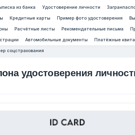
ыписка из банка
Удостоверение личности
Загранпасп
зы
Кредитные карты
Пример фото удостоверения
Вы
оны
Расчётные листы
Рекомендательные письма
П
истрации
Автомобильные документы
Платёжные квита
ер соцстрахования
лона удостоверения личност