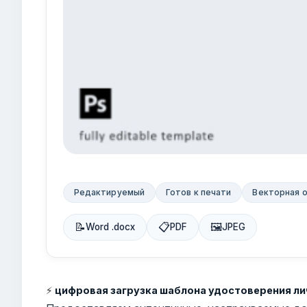
Редактируемый
Готов к печати
Векторная 
📝
📋
🖼
Word .docx
PDF
JPEG
⚡
цифровая загрузка шаблона удостоверения лич