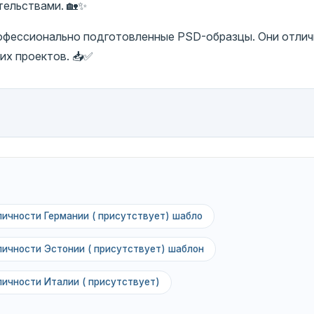
тельствами. 🏡✨
рофессионально подготовленные PSD-образцы. Они отли
их проектов. 📥✅
личности Германии ( присутствует) шабло
личности Эстонии ( присутствует) шаблон
личности Италии ( присутствует)