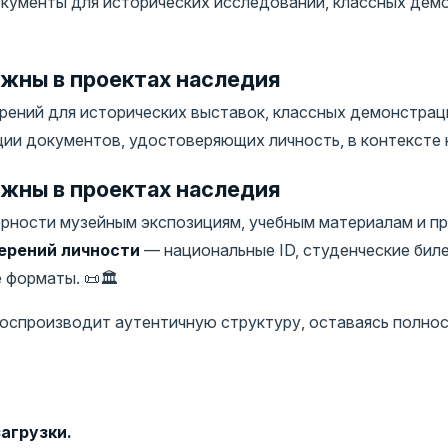
кументы для исторических исследований, классных демо
жны в проектах наследия
ений для исторических выставок, классных демонстрац
и документов, удостоверяющих личность, в контексте н
жны в проектах наследия
рности музейным экспозициям, учебным материалам и п
ерений личности
— национальные ID, студенческие биле
форматы. 📜🏛️
 воспроизводит аутентичную структуру, оставаясь полн
агрузки.