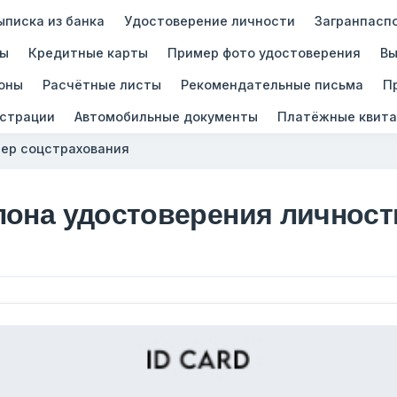
ыписка из банка
Удостоверение личности
Загранпасп
зы
Кредитные карты
Пример фото удостоверения
Вы
оны
Расчётные листы
Рекомендательные письма
П
истрации
Автомобильные документы
Платёжные квита
ер соцстрахования
лона удостоверения личност