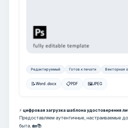
Редактируемый
Готов к печати
Векторная 
📝
📋
🖼
Word .docx
PDF
JPEG
⚡
цифровая загрузка шаблона удостоверения л
Предоставляем аутентичные, настраиваемые до
быта. 🏡📚