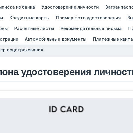
ыписка из банка
Удостоверение личности
Загранпасп
зы
Кредитные карты
Пример фото удостоверения
Вы
оны
Расчётные листы
Рекомендательные письма
П
истрации
Автомобильные документы
Платёжные квита
ер соцстрахования
лона удостоверения личност