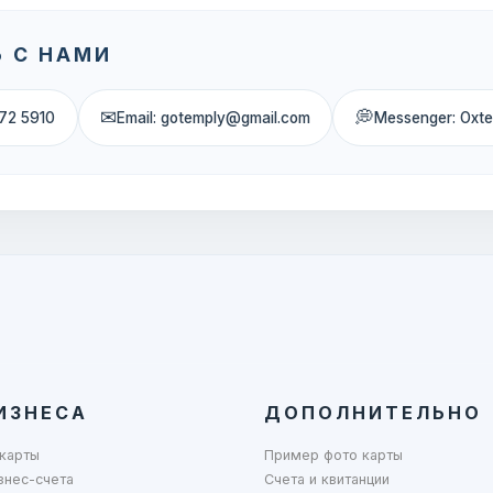
 С НАМИ
✉
💭
72 5910
Email: gotemply@gmail.com
Messenger: Oxt
ИЗНЕСА
ДОПОЛНИТЕЛЬНО
карты
Пример фото карты
знес-счета
Счета и квитанции