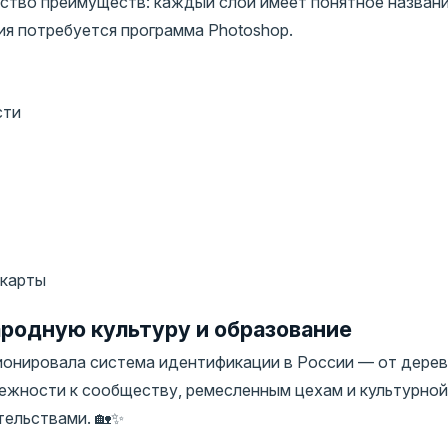
ство преимуществ: каждый слой имеет понятное названи
ия потребуется программа Photoshop.
сти
 карты
родную культуру и образование
ионировала система идентификации в России — от дерев
лежности к сообществу, ремесленным цехам и культурной
тельствами. 🏡✨