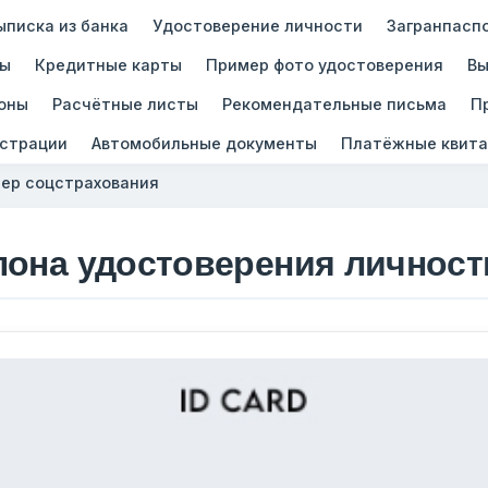
ыписка из банка
Удостоверение личности
Загранпасп
зы
Кредитные карты
Пример фото удостоверения
Вы
оны
Расчётные листы
Рекомендательные письма
П
истрации
Автомобильные документы
Платёжные квита
ер соцстрахования
лона удостоверения личност