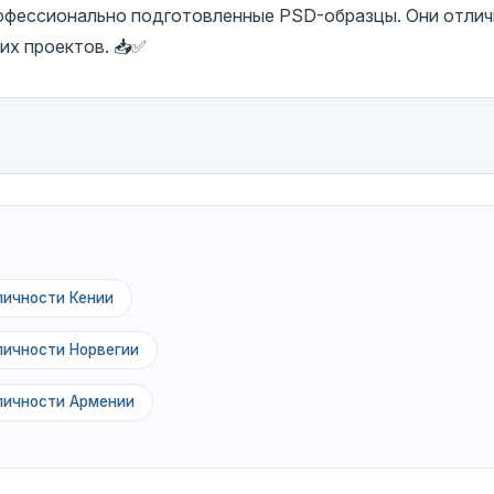
рофессионально подготовленные PSD-образцы. Они отли
их проектов. 📥✅
личности Кении
личности Норвегии
личности Армении