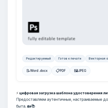
Редактируемый
Готов к печати
Векторная 
📝
📋
🖼
Word .docx
PDF
JPEG
⚡
цифровая загрузка шаблона удостоверения ли
Предоставляем аутентичные, настраиваемые до
быта. 🏡📚