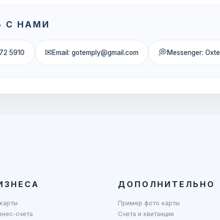
 С НАМИ
✉
💭
72 5910
Email: gotemply@gmail.com
Messenger: Oxt
ИЗНЕСА
ДОПОЛНИТЕЛЬНО
карты
Пример фото карты
знес-счета
Счета и квитанции