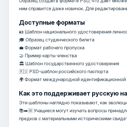
Образец создан в формате PSD, что даёт множе
ним справится даже новичок. Для редактирован
Доступные форматы
🪪 Шаблон национального удостоверения лично
🎓 Образец студенческого билета
💼 Формат рабочего пропуска
🤝 Пример карты членства
🏛️ Шаблон государственного удостоверения
🇷🇺 PSD-шаблон российского паспорта
🌍 Формат международной идентификационной
Как это поддерживает русскую на
Эти шаблоны наглядно показывают, как эволюц
📚➡️🆔 Учащиеся могут изучать вопросы принад
предков с материальными историческими свиде