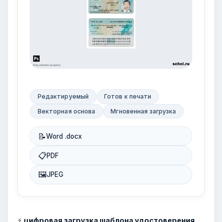
Редактируемый
Готов к печати
Векторная основа
Мгновенная загрузка
📝
Word .docx
📋
PDF
🖼
JPEG
⚡
цифровая загрузка шаблона удостоверения