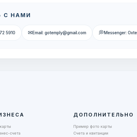
 С НАМИ
✉
💭
72 5910
Email: gotemply@gmail.com
Messenger: Oxt
ИЗНЕСА
ДОПОЛНИТЕЛЬНО
карты
Пример фото карты
знес-счета
Счета и квитанции