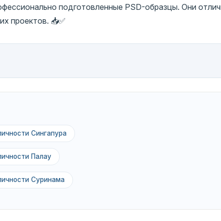
рофессионально подготовленные PSD-образцы. Они отли
их проектов. 📥✅
личности Сингапура
личности Палау
личности Суринама