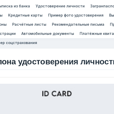
ыписка из банка
Удостоверение личности
Загранпасп
зы
Кредитные карты
Пример фото удостоверения
Вы
оны
Расчётные листы
Рекомендательные письма
П
истрации
Автомобильные документы
Платёжные квита
ер соцстрахования
лона удостоверения личност