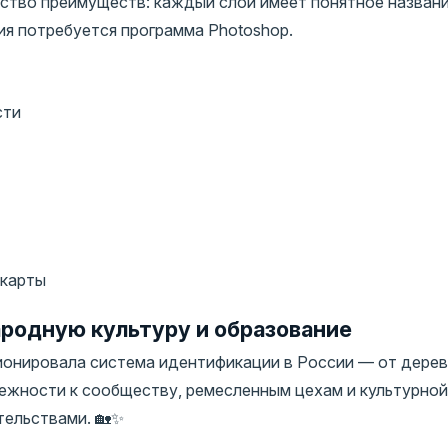
ство преимуществ: каждый слой имеет понятное названи
ия потребуется программа Photoshop.
сти
 карты
родную культуру и образование
ионировала система идентификации в России — от дерев
лежности к сообществу, ремесленным цехам и культурной
тельствами. 🏡✨