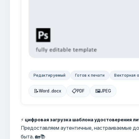
Редактируемый
Готов к печати
Векторная 
📝
📋
🖼
Word .docx
PDF
JPEG
⚡
цифровая загрузка шаблона удостоверения ли
Предоставляем аутентичные, настраиваемые до
быта. 🏡📚