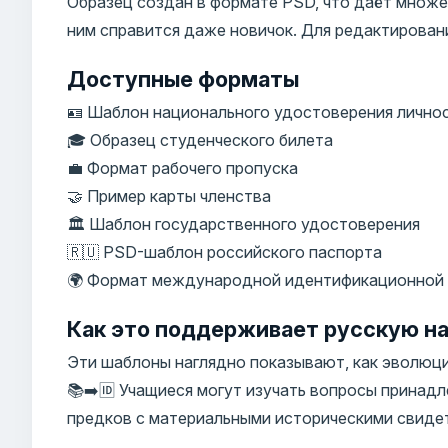
Образец создан в формате PSD, что даёт множе
ним справится даже новичок. Для редактирован
Доступные форматы
🪪 Шаблон национального удостоверения лично
🎓 Образец студенческого билета
💼 Формат рабочего пропуска
🤝 Пример карты членства
🏛️ Шаблон государственного удостоверения
🇷🇺 PSD-шаблон российского паспорта
🌍 Формат международной идентификационной
Как это поддерживает русскую на
Эти шаблоны наглядно показывают, как эволюц
📚➡️🆔 Учащиеся могут изучать вопросы принад
предков с материальными историческими свиде