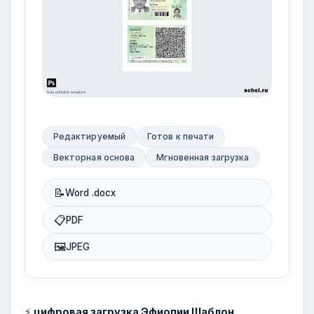
Редактируемый
Готов к печати
Векторная основа
Мгновенная загрузка
📝
Word .docx
📋
PDF
🖼
JPEG
⚡
цифровая загрузка Эфиопии Шаблон