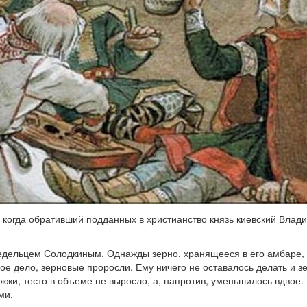
 когда обративший подданных в христианство князь киевский Влади
ледельцем Солодкиным. Однажды зерно, хранящееся в его амбаре,
вое дело, зерновые проросли. Ему ничего не оставалось делать и 
жжи, тесто в объеме не выросло, а, напротив, уменьшилось вдвое. 
ыми.