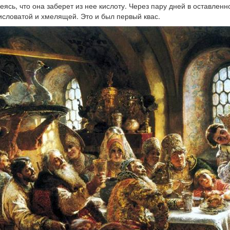
ясь, что она заберет из нее кислоту. Через пару дней в оставлен
исловатой и хмелящей. Это и был первый квас.