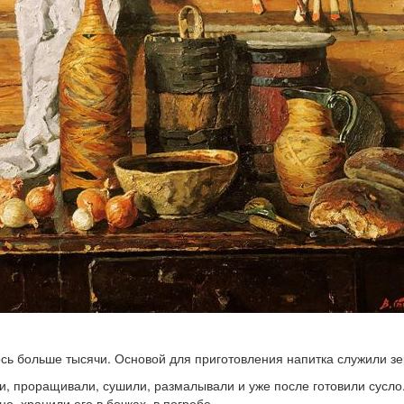
сь больше тысячи. Основой для приготовления напитка служили зе
ли, проращивали, сушили, размалывали и уже после готовили сусло
о, хранили его в бочках, в погребе.