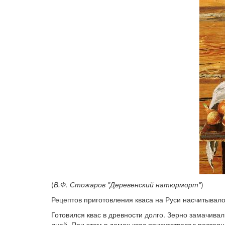
(
В.Ф. Стожаров "Деревенский натюрморт"
)
Рецептов приготовления кваса на Руси насчитывало
Готовился квас в древности долго. Зерно замачива
дней. При этом в домах квас присутствовал постоянн