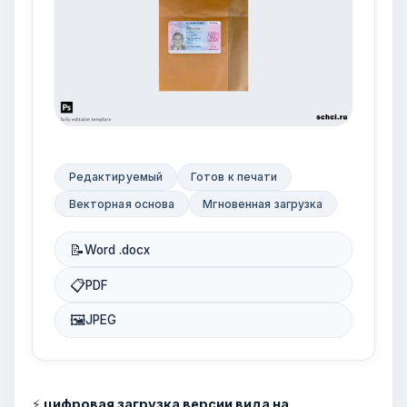
Редактируемый
Готов к печати
Векторная основа
Мгновенная загрузка
📝
Word .docx
📋
PDF
🖼
JPEG
⚡
цифровая загрузка версии вида на