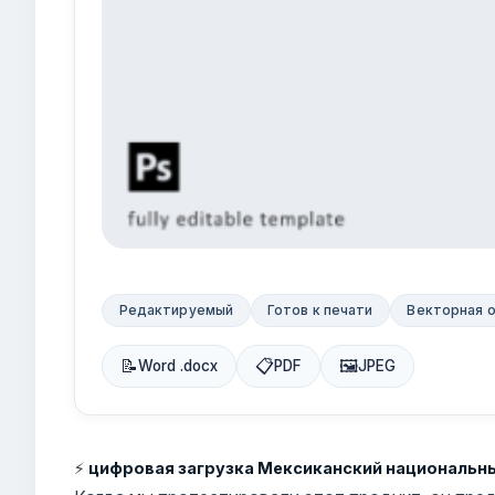
Редактируемый
Готов к печати
Векторная 
📝
📋
🖼
Word .docx
PDF
JPEG
⚡
цифровая загрузка Мексиканский национальны