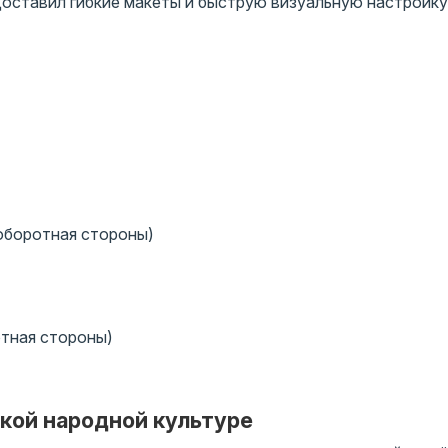
доставил гибкие макеты и быструю визуальную настройку
 оборотная стороны)
отная стороны)
ской народной культуре