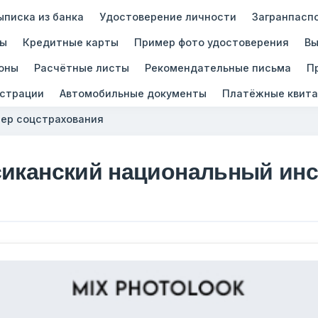
ыписка из банка
Удостоверение личности
Загранпасп
зы
Кредитные карты
Пример фото удостоверения
Вы
оны
Расчётные листы
Рекомендательные письма
П
истрации
Автомобильные документы
Платёжные квита
ер соцстрахования
иканский национальный инст