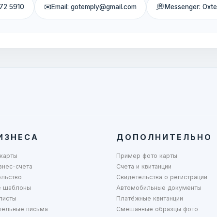
✉
💭
72 5910
Email: gotemply@gmail.com
Messenger: Oxt
ИЗНЕСА
ДОПОЛНИТЕЛЬНО
карты
Пример фото карты
знес-счета
Счета и квитанции
ельство
Свидетельства о регистрации
 шаблоны
Автомобильные документы
листы
Платёжные квитанции
тельные письма
Смешанные образцы фото