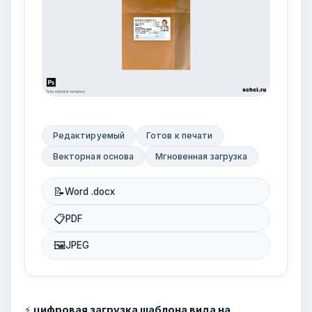
Редактируемый
Готов к печати
Векторная основа
Мгновенная загрузка
📝
Word .docx
📋
PDF
🖼
JPEG
⚡
цифровая загрузка шаблона вида на