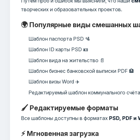
Путём проб и ошибок мы выяснили, что наши
см
творческих и образовательных проектов.
🌍 Популярные виды смешанных ш
Шаблон паспорта PSD 🛂
Шаблон ID карты PSD 🪪
Шаблон вида на жительство 📄
Шаблон бизнес банковской выписки PDF 🏦
Шаблон визы Word ✈️
Редактируемый шаблон коммунального счёта
🖌️ Редактируемые форматы
Все шаблоны доступны в форматах
PSD, PDF и
⚡ Мгновенная загрузка