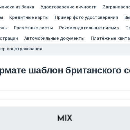
ыписка из банка
Удостоверение личности
Загранпасп
зы
Кредитные карты
Пример фото удостоверения
Вы
оны
Расчётные листы
Рекомендательные письма
П
истрации
Автомобильные документы
Платёжные квита
ер соцстрахования
рмате шаблон британского 