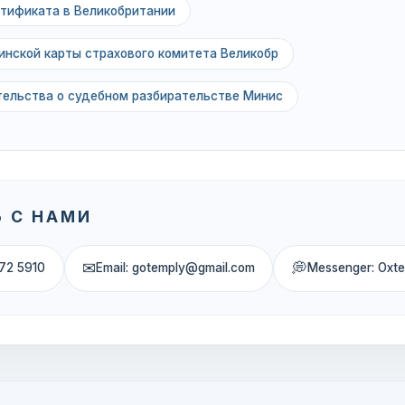
тификата в Великобритании
нской карты страхового комитета Великобр
тельства о судебном разбирательстве Минис
 С НАМИ
✉
💭
72 5910
Email: gotemply@gmail.com
Messenger: Oxt