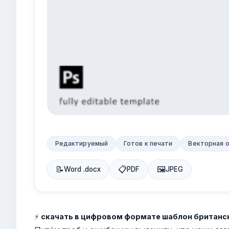
Редактируемый
Готов к печати
Векторная 
📝
📋
🖼
Word .docx
PDF
JPEG
⚡
скачать в цифровом формате шаблон британс