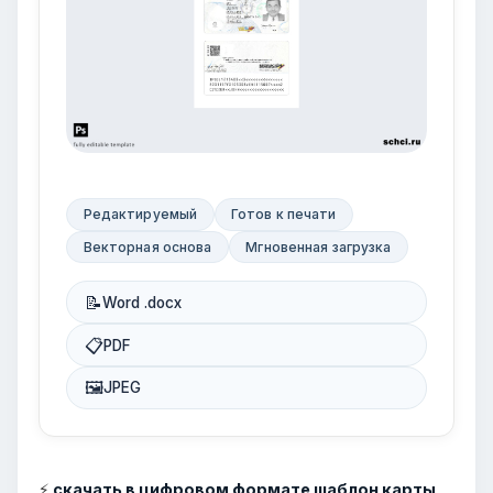
Редактируемый
Готов к печати
Векторная основа
Мгновенная загрузка
📝
Word .docx
📋
PDF
🖼
JPEG
⚡
скачать в цифровом формате шаблон карты