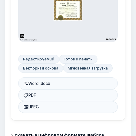
Редактируемый
Готов к печати
Векторная основа
Мгновенная загрузка
📝
Word .docx
📋
PDF
🖼
JPEG
⚡
скачать в цифровом формате шаблон