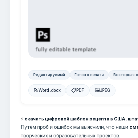
Редактируемый
Готов к печати
Векторная 
📝
📋
🖼
Word .docx
PDF
JPEG
⚡
скачать цифровой шаблон рецепта в США, шта
Путём проб и ошибок мы выяснили, что наши
см
творческих и образовательных проектов.