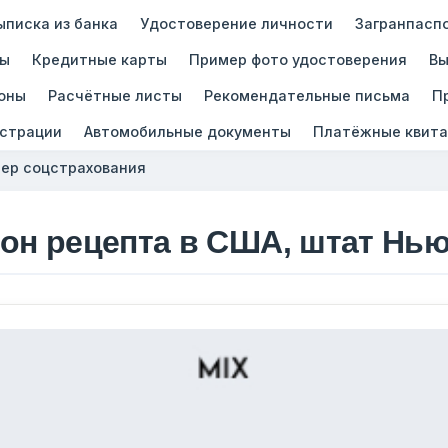
ыписка из банка
Удостоверение личности
Загранпасп
зы
Кредитные карты
Пример фото удостоверения
Вы
оны
Расчётные листы
Рекомендательные письма
П
истрации
Автомобильные документы
Платёжные квита
ер соцстрахования
он рецепта в США, штат Нью