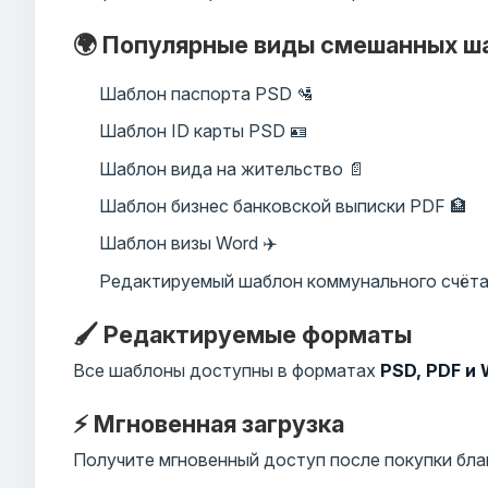
🌍 Популярные виды смешанных ш
Шаблон паспорта PSD 🛂
Шаблон ID карты PSD 🪪
Шаблон вида на жительство 📄
Шаблон бизнес банковской выписки PDF 🏦
Шаблон визы Word ✈️
Редактируемый шаблон коммунального счёта
🖌️ Редактируемые форматы
Все шаблоны доступны в форматах
PSD, PDF и
⚡ Мгновенная загрузка
Получите мгновенный доступ после покупки бла