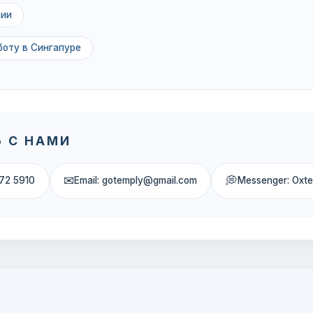
ции
боту в Сингапуре
 С НАМИ
✉
💭
72 5910
Email: gotemply@gmail.com
Messenger: Oxt