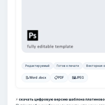
Редактируемый
Готов к печати
Векторная 
📝
📋
🖼
Word .docx
PDF
JPEG
⚡
скачать цифровую версию шаблона платиново