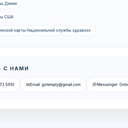
ты Дании
ты США
инской карты Национальной службы здравоох
 С НАМИ
✉
💭
72 5910
Email: gotemply@gmail.com
Messenger: Oxt