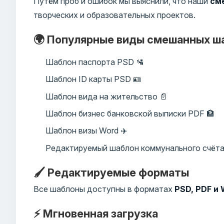
Путём проб и ошибок мы выяснили, что наши
см
творческих и образовательных проектов.
🌍 Популярные виды смешанных ш
Шаблон паспорта PSD 🛂
Шаблон ID карты PSD 🪪
Шаблон вида на жительство 📄
Шаблон бизнес банковской выписки PDF 🏦
Шаблон визы Word ✈️
Редактируемый шаблон коммунального счёта
🖌️ Редактируемые форматы
Все шаблоны доступны в форматах
PSD, PDF и
⚡ Мгновенная загрузка