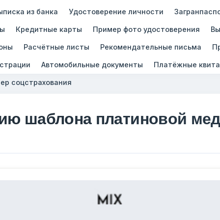
ыписка из банка
Удостоверение личности
Загранпасп
зы
Кредитные карты
Пример фото удостоверения
Вы
оны
Расчётные листы
Рекомендательные письма
П
истрации
Автомобильные документы
Платёжные квита
ер соцстрахования
ию шаблона платиновой мед