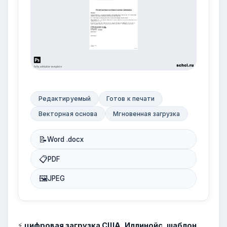
Редактируемый
Готов к печати
Векторная основа
Мгновенная загрузка
📝
Word .docx
📋
PDF
🖼
JPEG
⚡
цифровая загрузка США, Иллинойс, шаблон