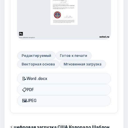
Редактируемый
Готов к печати
Векторная основа
Мгновенная загрузка
📝
Word .docx
📋
PDF
🖼
JPEG
⚡
цифровая загрузка США Колорадо Шаблон