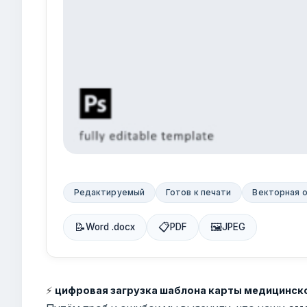
Редактируемый
Готов к печати
Векторная 
📝
📋
🖼
Word .docx
PDF
JPEG
⚡
цифровая загрузка шаблона карты медицинск