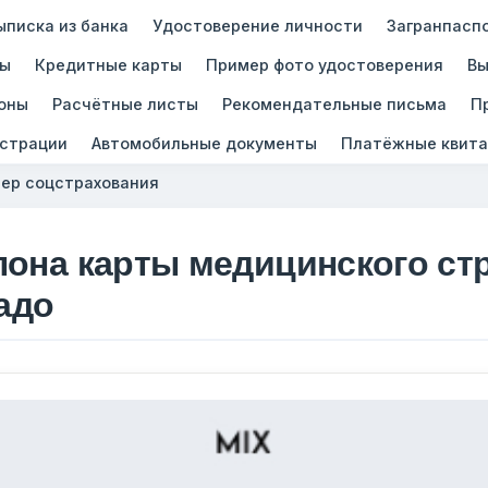
ыписка из банка
Удостоверение личности
Загранпасп
зы
Кредитные карты
Пример фото удостоверения
Вы
оны
Расчётные листы
Рекомендательные письма
П
истрации
Автомобильные документы
Платёжные квита
ер соцстрахования
лона карты медицинского ст
адо