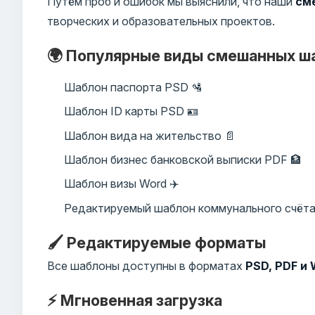
Путём проб и ошибок мы выяснили, что наши
см
творческих и образовательных проектов.
🌍 Популярные виды смешанных ш
Шаблон паспорта PSD 🛂
Шаблон ID карты PSD 🪪
Шаблон вида на жительство 📄
Шаблон бизнес банковской выписки PDF 🏦
Шаблон визы Word ✈️
Редактируемый шаблон коммунального счёта
🖌️ Редактируемые форматы
Все шаблоны доступны в форматах
PSD, PDF и
⚡ Мгновенная загрузка