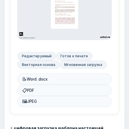
Редактируемый
Готов к печати
Векторная основа
Мгновенная загрузка
📝
Word .docx
📋
PDF
🖼
JPEG
⚡
цифровая загрузка шаблона настоящей