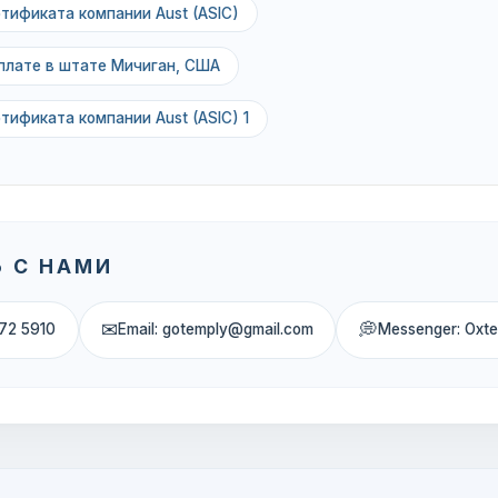
тификата компании Aust (ASIC)
рплате в штате Мичиган, США
тификата компании Aust (ASIC) 1
 С НАМИ
✉
💭
72 5910
Email: gotemply@gmail.com
Messenger: Oxt