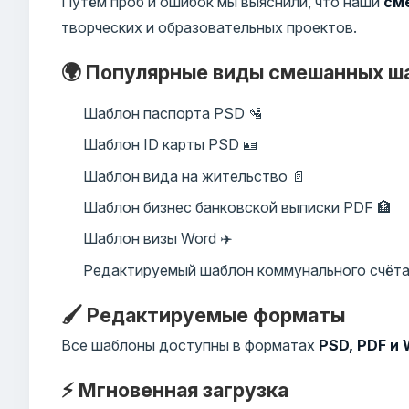
Путём проб и ошибок мы выяснили, что наши
см
творческих и образовательных проектов.
🌍 Популярные виды смешанных ш
Шаблон паспорта PSD 🛂
Шаблон ID карты PSD 🪪
Шаблон вида на жительство 📄
Шаблон бизнес банковской выписки PDF 🏦
Шаблон визы Word ✈️
Редактируемый шаблон коммунального счёта
🖌️ Редактируемые форматы
Все шаблоны доступны в форматах
PSD, PDF и
⚡ Мгновенная загрузка