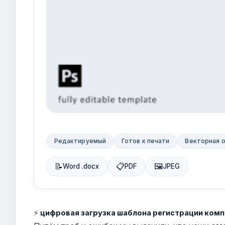
Редактируемый
Готов к печати
Векторная 
📝
📋
🖼
Word .docx
PDF
JPEG
⚡
цифровая загрузка шаблона регистрации комп