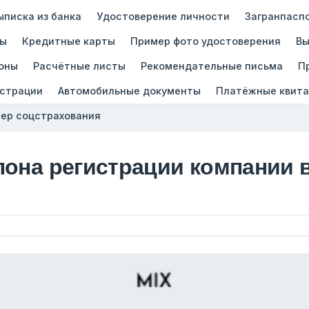
ыписка из банка
Удостоверение личности
Загранпасп
зы
Кредитные карты
Пример фото удостоверения
Вы
оны
Расчётные листы
Рекомендательные письма
П
истрации
Автомобильные документы
Платёжные квита
ер соцстрахования
лона регистрации компании