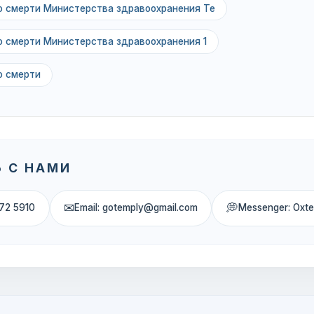
о смерти Министерства здравоохранения Те
о смерти Министерства здравоохранения 1
о смерти
 С НАМИ
✉
💭
72 5910
Email: gotemply@gmail.com
Messenger: Oxt