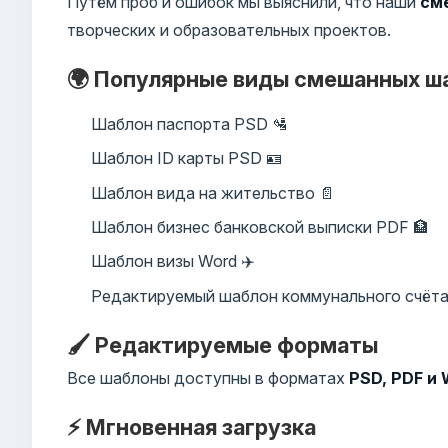
Путём проб и ошибок мы выяснили, что наши
см
творческих и образовательных проектов.
🌍 Популярные виды смешанных ш
Шаблон паспорта PSD 🛂
Шаблон ID карты PSD 🪪
Шаблон вида на жительство 📄
Шаблон бизнес банковской выписки PDF 🏦
Шаблон визы Word ✈️
Редактируемый шаблон коммунального счёта
🖌️ Редактируемые форматы
Все шаблоны доступны в форматах
PSD, PDF и
⚡ Мгновенная загрузка