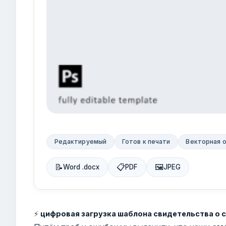
Редактируемый
Готов к печати
Векторная 
📝
📋
🖼
Word .docx
PDF
JPEG
⚡
цифровая загрузка шаблона свидетельства о 