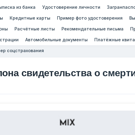
ыписка из банка
Удостоверение личности
Загранпасп
зы
Кредитные карты
Пример фото удостоверения
Вы
оны
Расчётные листы
Рекомендательные письма
П
истрации
Автомобильные документы
Платёжные квита
ер соцстрахования
лона свидетельства о смерт