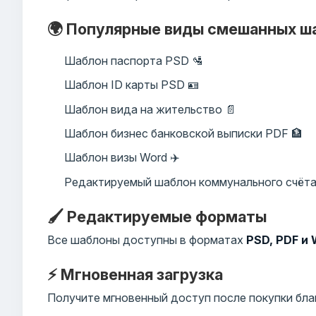
🌍 Популярные виды смешанных ш
Шаблон паспорта PSD 🛂
Шаблон ID карты PSD 🪪
Шаблон вида на жительство 📄
Шаблон бизнес банковской выписки PDF 🏦
Шаблон визы Word ✈️
Редактируемый шаблон коммунального счёта
🖌️ Редактируемые форматы
Все шаблоны доступны в форматах
PSD, PDF и
⚡ Мгновенная загрузка
Получите мгновенный доступ после покупки бла