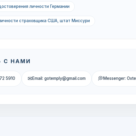
достоверения личности Германии
личности страховщика США, штат Миссури
 С НАМИ
✉
💭
72 5910
Email: gotemply@gmail.com
Messenger: Oxt