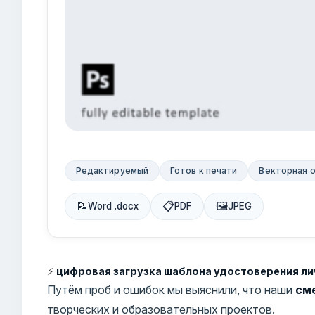
Редактируемый
Готов к печати
Векторная 
📝
📋
🖼
Word .docx
PDF
JPEG
⚡
цифровая загрузка шаблона удостоверения л
Путём проб и ошибок мы выяснили, что наши
см
творческих и образовательных проектов.