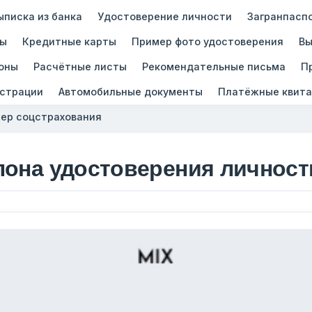
ыписка из банка
Удостоверение личности
Загранпасп
зы
Кредитные карты
Пример фото удостоверения
Вы
оны
Расчётные листы
Рекомендательные письма
П
истрации
Автомобильные документы
Платёжные квита
ер соцстрахования
лона удостоверения личнос