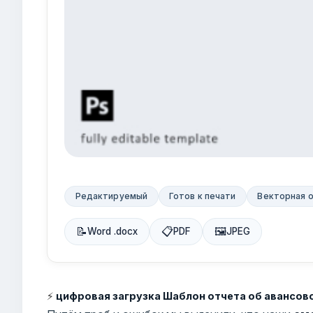
Редактируемый
Готов к печати
Векторная 
📝
📋
🖼
Word .docx
PDF
JPEG
⚡
цифровая загрузка Шаблон отчета об авансов