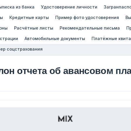
ыписка из банка
Удостоверение личности
Загранпасп
зы
Кредитные карты
Пример фото удостоверения
Вы
оны
Расчётные листы
Рекомендательные письма
П
истрации
Автомобильные документы
Платёжные квита
ер соцстрахования
лон отчета об авансовом пл