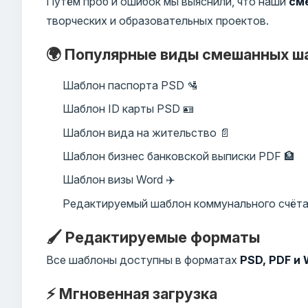
Путём проб и ошибок мы выяснили, что наши
см
творческих и образовательных проектов.
🌍 Популярные виды смешанных ш
Шаблон паспорта PSD 🛂
Шаблон ID карты PSD 🪪
Шаблон вида на жительство 📄
Шаблон бизнес банковской выписки PDF 🏦
Шаблон визы Word ✈️
Редактируемый шаблон коммунального счёта
🖌️ Редактируемые форматы
Все шаблоны доступны в форматах
PSD, PDF и
⚡ Мгновенная загрузка