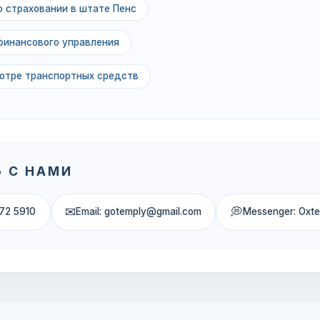
о страховании в штате Пенс
финансового управления
мотре транспортных средств
 С НАМИ
✉
💭
72 5910
Email: gotemply@gmail.com
Messenger: Oxt