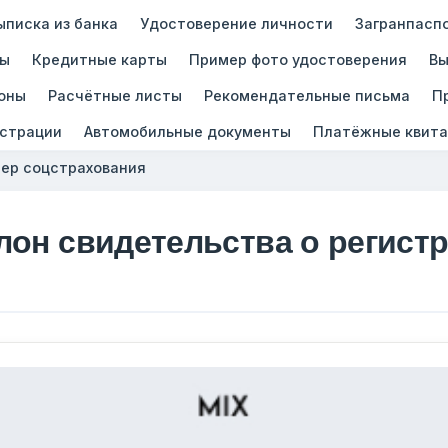
ыписка из банка
Удостоверение личности
Загранпасп
зы
Кредитные карты
Пример фото удостоверения
Вы
оны
Расчётные листы
Рекомендательные письма
П
истрации
Автомобильные документы
Платёжные квита
ер соцстрахования
лон свидетельства о регист