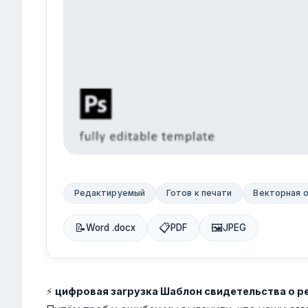
Редактируемый
Готов к печати
Векторная 
📝
📋
🖼
Word .docx
PDF
JPEG
⚡
цифровая загрузка Шаблон свидетельства о р