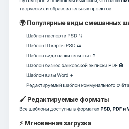
Путём проб и ошибок мы выяснили, что наши
см
творческих и образовательных проектов.
🌍 Популярные виды смешанных ш
Шаблон паспорта PSD 🛂
Шаблон ID карты PSD 🪪
Шаблон вида на жительство 📄
Шаблон бизнес банковской выписки PDF 🏦
Шаблон визы Word ✈️
Редактируемый шаблон коммунального счёта
🖌️ Редактируемые форматы
Все шаблоны доступны в форматах
PSD, PDF и
⚡ Мгновенная загрузка