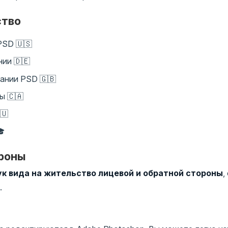
ство
PSD 🇺🇸
ии 🇩🇪
ании PSD 🇬🇧
ы 🇨🇦
🇺
🎓
ороны
к вида на жительство лицевой и обратной стороны
,
.