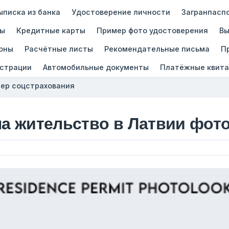
ыписка из банка
Удостоверение личности
Загранпасп
зы
Кредитные карты
Пример фото удостоверения
Вы
оны
Расчётные листы
Рекомендательные письма
П
истрации
Автомобильные документы
Платёжные квита
ер соцстрахования
на жительство в Латвии фот