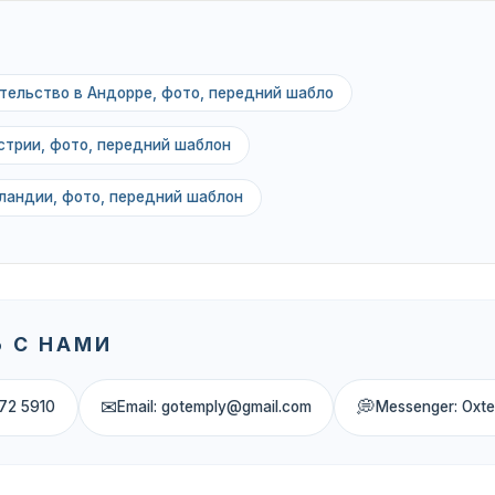
тельство в Андорре, фото, передний шабло
стрии, фото, передний шаблон
ландии, фото, передний шаблон
 С НАМИ
✉
💭
72 5910
Email: gotemply@gmail.com
Messenger: Oxt