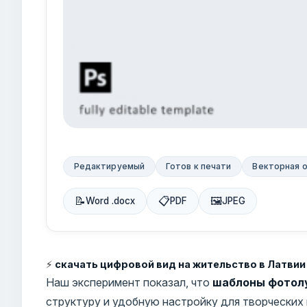
Редактируемый
Готов к печати
Векторная 
📝
📋
🖼
Word .docx
PDF
JPEG
⚡
скачать цифровой вид на жительство в Латви
Наш эксперимент показал, что
шаблоны фотолу
структуру и удобную настройку для творческих