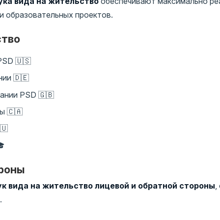
ка вида на жительство
обеспечивают максимально ре
 и образовательных проектов.
ство
PSD 🇺🇸
ии 🇩🇪
ании PSD 🇬🇧
ы 🇨🇦
🇺
🎓
ороны
к вида на жительство лицевой и обратной стороны
,
.