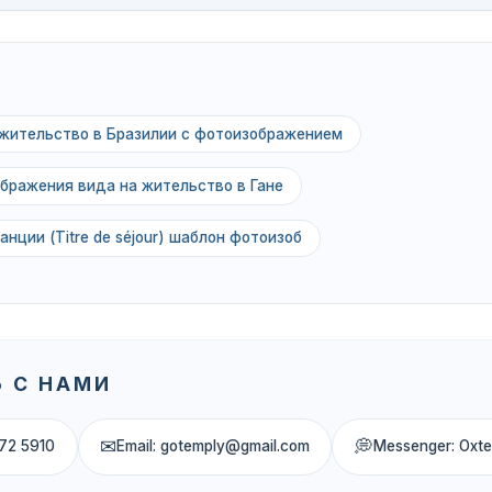
 жительство в Бразилии с фотоизображением
бражения вида на жительство в Гане
нции (Titre de séjour) шаблон фотоизоб
 С НАМИ
✉
💭
72 5910
Email: gotemply@gmail.com
Messenger: Oxt