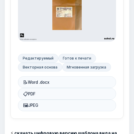
Редактируемый
Готов к печати
Векторная основа
Мгновенная загрузка
📝
Word .docx
📋
PDF
🖼
JPEG
⚡
скачать цифровую версию шаблона вида на