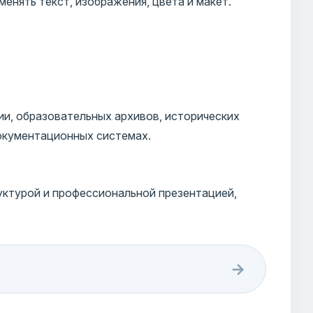
енять текст, изображения, цвета и макет.
и, образовательных архивов, исторических
документационных системах.
уктурой и профессиональной презентацией,
→