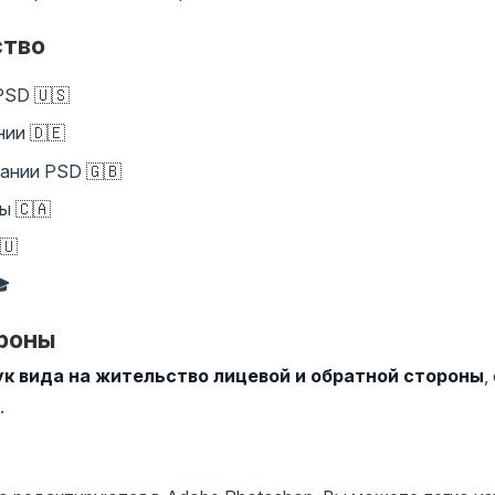
ство
PSD 🇺🇸
ии 🇩🇪
ании PSD 🇬🇧
ы 🇨🇦
🇺
🎓
ороны
к вида на жительство лицевой и обратной стороны
,
.