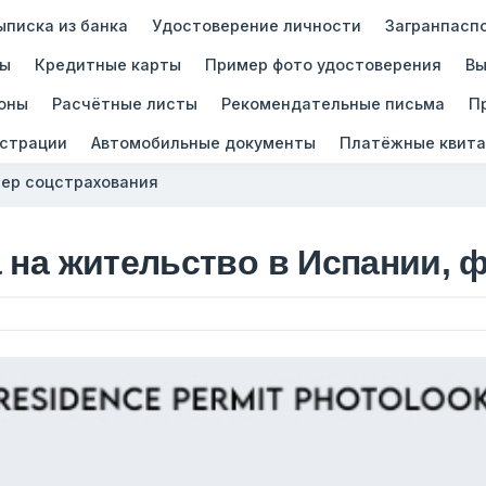
ыписка из банка
Удостоверение личности
Загранпасп
зы
Кредитные карты
Пример фото удостоверения
Вы
оны
Расчётные листы
Рекомендательные письма
П
истрации
Автомобильные документы
Платёжные квита
ер соцстрахования
 на жительство в Испании, 