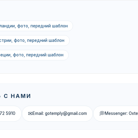
ландии, фото, передний шаблон
стрии, фото, передний шаблон
веции, фото, передний шаблон
 С НАМИ
✉
💭
72 5910
Email: gotemply@gmail.com
Messenger: Oxt