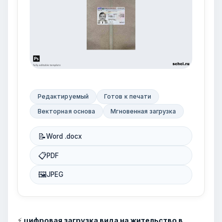
Редактируемый
Готов к печати
Векторная основа
Мгновенная загрузка
📝
Word .docx
📋
PDF
🖼
JPEG
⚡
цифровая загрузка вида на жительство в