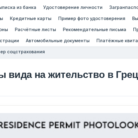
ыписка из банка
Удостоверение личности
Загранпасп
зы
Кредитные карты
Пример фото удостоверения
Вы
оны
Расчётные листы
Рекомендательные письма
П
истрации
Автомобильные документы
Платёжные квита
ер соцстрахования
ы вида на жительство в Гре