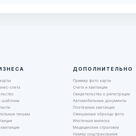
ИЗНЕСА
ДОПОЛНИТЕЛЬНО
карты
Пример фото карты
знес-счета
Счета и квитанции
ельство
Свидетельства о регистрации
 шаблоны
Автомобильные документы
листы
Платёжные квитанции
тельные письма
Смешанные образцы фото
танции
Ипотечная выписка
квитанции
Медицинские страховки
Номер соцстрахования