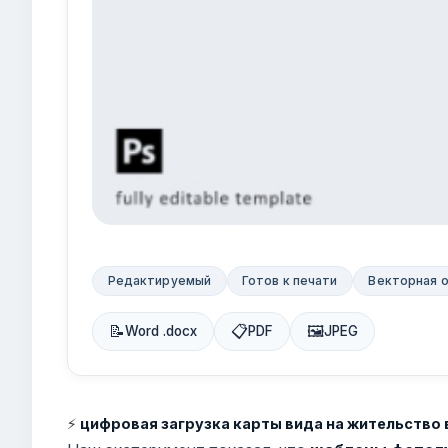
Редактируемый
Готов к печати
Векторная 
📝
📋
🖼
Word .docx
PDF
JPEG
⚡
цифровая загрузка карты вида на жительство