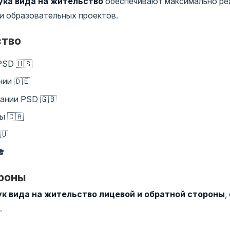
ка вида на жительство
обеспечивают максимально ре
 и образовательных проектов.
ство
PSD 🇺🇸
ии 🇩🇪
ании PSD 🇬🇧
ы 🇨🇦
🇺
🎓
ороны
к вида на жительство лицевой и обратной стороны
,
.