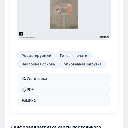
Редактируемый
Готов к печати
Векторная основа
Мгновенная загрузка
📝
Word .docx
📋
PDF
🖼
JPEG
⚡
цифровая загрузка карты постоянного