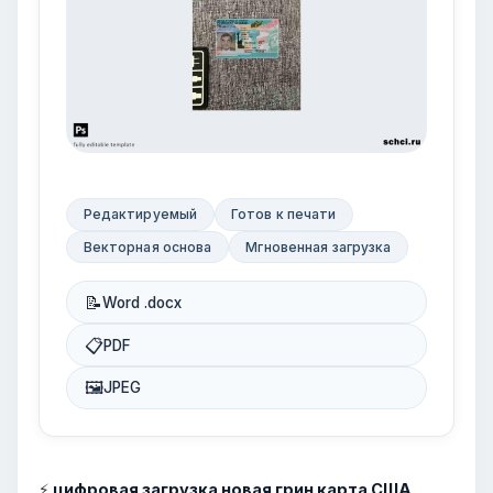
Редактируемый
Готов к печати
Векторная основа
Мгновенная загрузка
📝
Word .docx
📋
PDF
🖼
JPEG
⚡
цифровая загрузка новая грин карта США,