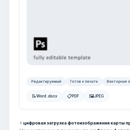
Редактируемый
Готов к печати
Векторная 
📝
📋
🖼
Word .docx
PDF
JPEG
⚡
цифровая загрузка фотоизображения карты п