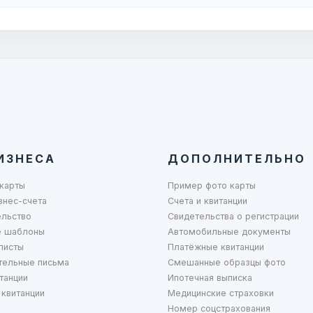
ИЗНЕСА
ДОПОЛНИТЕЛЬНО
карты
Пример фото карты
знес-счета
Счета и квитанции
ельство
Свидетельства о регистрации
 шаблоны
Автомобильные документы
листы
Платёжные квитанции
тельные письма
Смешанные образцы фото
танции
Ипотечная выписка
квитанции
Медицинские страховки
Номер соцстрахования