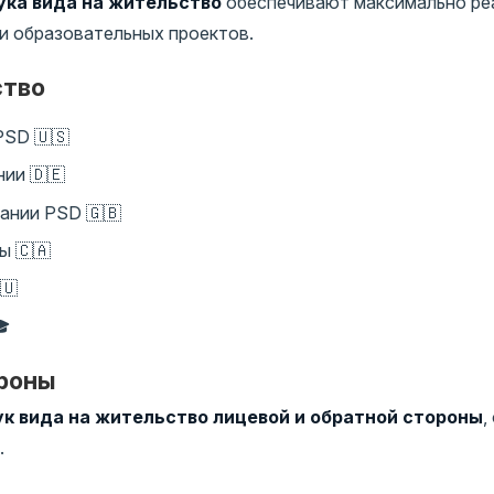
ка вида на жительство
обеспечивают максимально ре
 и образовательных проектов.
ство
PSD 🇺🇸
ии 🇩🇪
ании PSD 🇬🇧
ы 🇨🇦
🇺
🎓
ороны
к вида на жительство лицевой и обратной стороны
,
.