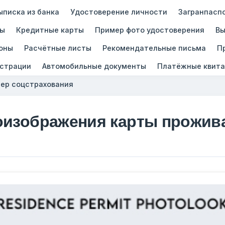
ыписка из банка
Удостоверение личности
Загранпасп
зы
Кредитные карты
Пример фото удостоверения
Вы
оны
Расчётные листы
Рекомендательные письма
П
истрации
Автомобильные документы
Платёжные квита
ер соцстрахования
оизображения карты прожива